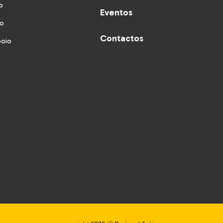
o
Eventos
vo
Contactos
poio