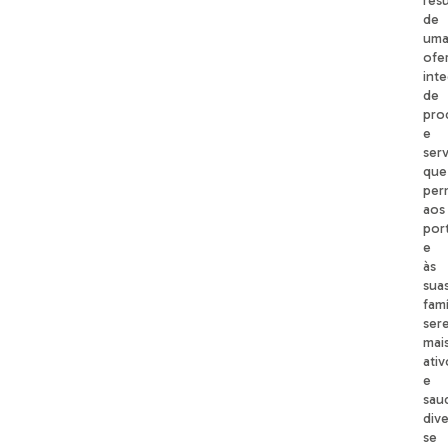
res
de
um
ofe
int
de
pro
e
ser
que
per
aos
por
e
às
sua
famí
ser
mai
ativ
e
sau
div
se