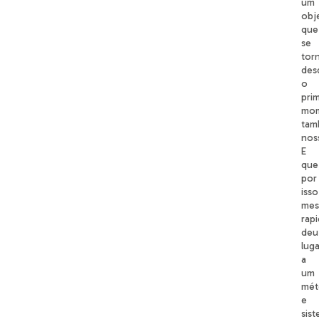
um
obj
que
se
tor
des
o
pri
mom
tam
nos
E
que
por
isso
mes
rap
deu
luga
a
um
mét
e
sis