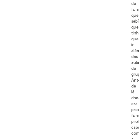
de
for
que
sab
que
tinh
que
ir
alé
das
aula
de
gru
Ant
de
lá
che
era
pre
for
prof
cap
com