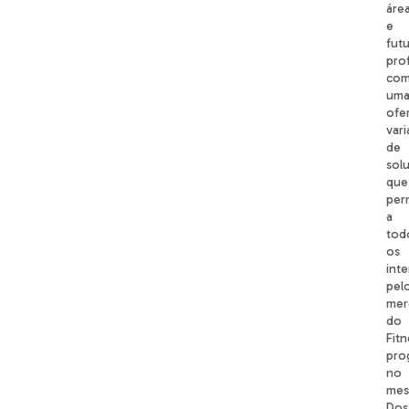
área
e
fut
prof
co
um
ofe
var
de
sol
que
per
a
tod
os
int
pel
mer
do
Fitn
pro
no
mes
Dos