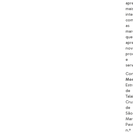
apr
mai
int
co
as
mar
que
apr
nov
pro
e
serv
Con
Mor
Est
de
Tala
Cru
de
São
Mar
Pav
n.º