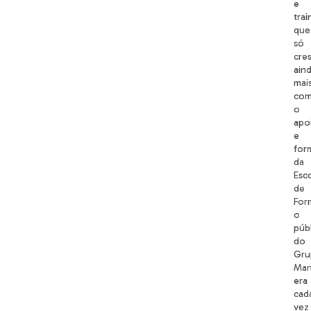
e
trai
que
só
cre
ain
mai
co
o
apo
e
for
da
Esc
de
For
o
púb
do
Gru
Ma
era
cad
vez