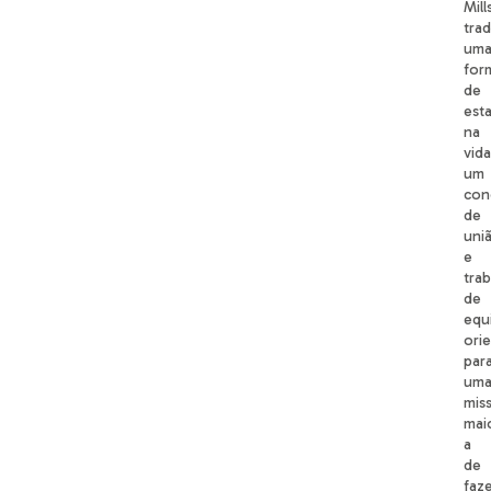
Mill
tra
um
for
de
esta
na
vida
um
con
de
uni
e
tra
de
equ
ori
par
um
mis
mai
a
de
faz