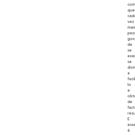
co
que
cad
vez
mai
pes
gos
de
se
exer
se
divi
a
faz
lo
e
obt
de
fact
res
E
ess
é