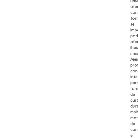
um
ofe
con
Tor
se
imp
pod
ofe
lhes
mais
Mai
pro
con
inte
par
for
de
cur
dur
mai
mo
de
con
e