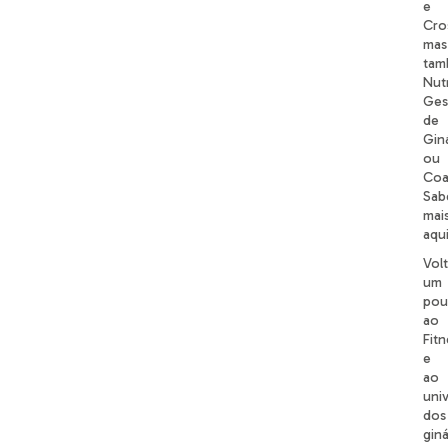
e
Cros
mas
tam
Nut
Ges
de
Gin
ou
Coa
Sab
mai
aqui
Vol
um
pou
ao
Fitn
e
ao
uni
dos
giná