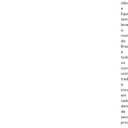
clás
a
Equi
tem
lev
o
no
do
Bras
a
tod
os
con
uni
tra
e
ino
em
cad
det
de
seu
pro