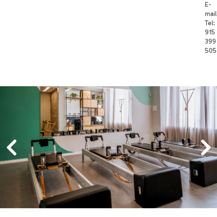
E-
mail
Tel:
915
399
505