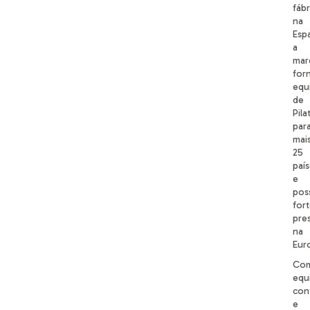
fábr
na
Esp
a
mar
for
equ
de
Pila
par
mai
25
paí
e
pos
for
pre
na
Eur
Co
equ
con
e