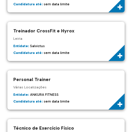
Candidatura até:
sem data limite
Treinador CrossFit e Hyrox
Leiria
Entidate:
Salvictus
Candidatura até:
sem data limite
Personal Trainer
Várias Localizações
Entidate:
ANKURA FITNESS
Candidatura até:
sem data limite
Técnico de Exercício Físico