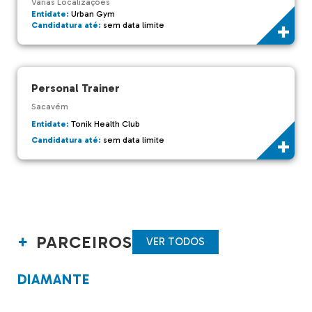
Várias Localizações
Entidate:
Urban Gym
Candidatura até:
sem data limite
Personal Trainer
Sacavém
Entidate:
Tonik Health Club
Candidatura até:
sem data limite
PARCEIROS
VER TODOS
DIAMANTE