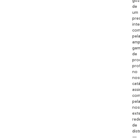
goz
de
um
pres
inte
com
pel
amp
gam
de
pro
prof
no
nos
cat
ass
co
pel
nos
ext
red
de
dist
—