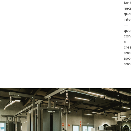
tan
nac
qua
inte
—
que
con
a
cre
ano
apó
ano