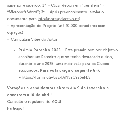
superior esquerdo; 2º – Clicar depois em “transferir” »
“Microsoft Word”; 3º – Após preenchimento, enviar o
documento para
info@portugalactivo.pt
);
– Apresentação do Projeto (até 10.000 caracteres sem
espaços);
– Curriculum Vitae do Autor.
Prémio Parceiro 2025
– Este prémio tem por objetivo
escolher um Parceiro que se tenha destacado e sido,
durante o ano 2025, uma mais-valia para os Clubes
associados.
Para votar, siga o seguinte link
»
https://forms.gle/qyEkkVN9zCYZSeFB9
Votações e candidaturas abrem dia 9 de fevereiro e
encerram a 16 de abril!
Consulte o regulamento
AQUI
Participe!