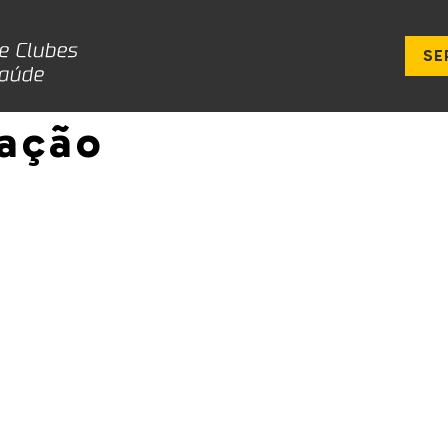
SE
tação