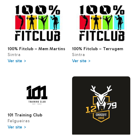
100% Fitclub – Mem Martins
100% Fitclub – Terrugem
Sintra
Sintra
Ver site >
Ver site >
101 Training Club
Felgueiras
Ver site >