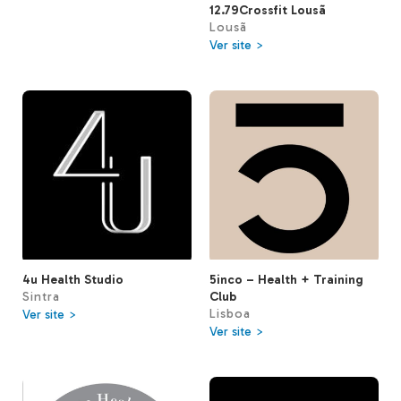
12.79Crossfit Lousã
Lousã
Ver site >
4u Health Studio
5inco – Health + Training
Sintra
Club
Lisboa
Ver site >
Ver site >