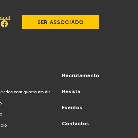
vo.pt
SER ASSOCIADO
Recrutamento
Revista
ociados com quotas em dia
o
Eventos
vo
Contactos
poio