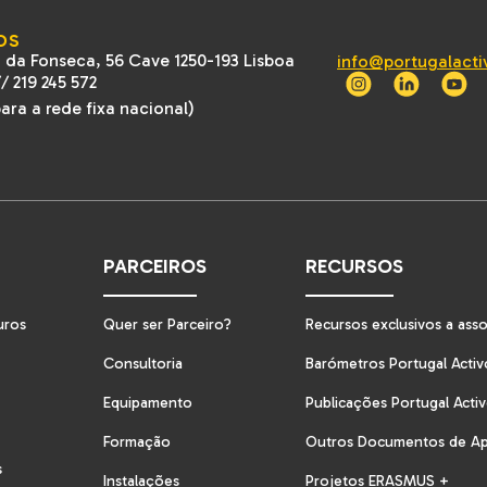
OS
 da Fonseca, 56 Cave 1250-193 Lisboa
info@portugalacti
//
219 245 572
ra a rede fixa nacional)
PARCEIROS
RECURSOS
uros
Quer ser Parceiro?
Recursos exclusivos a ass
Consultoria
Barómetros Portugal Activ
Equipamento
Publicações Portugal Acti
Formação
Outros Documentos de A
s
Instalações
Projetos ERASMUS +