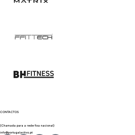
CONTACTOS
Rua Rodrigo da Fonseca, 56 Cave 1250-193 Lisboa
219 242 607
//
219 245 572
(Chamada para a rede fixa nacional)
info@portugalactivo.pt