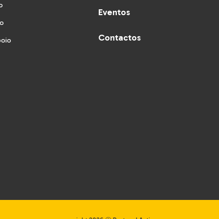
o
Eventos
vo
Contactos
poio