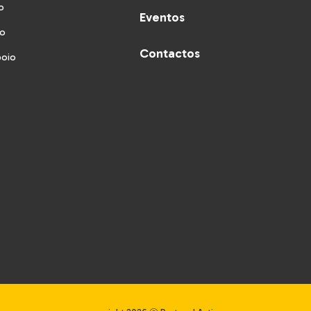
o
Eventos
vo
Contactos
poio