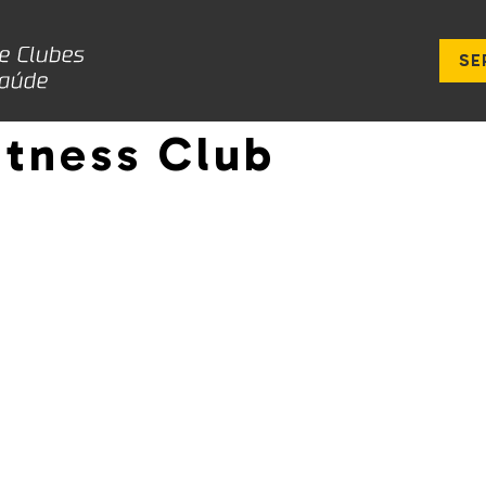
SE
itness Club