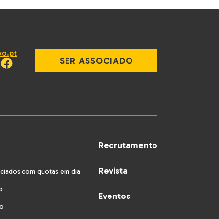
vo.pt
SER ASSOCIADO
Recrutamento
Revista
ociados com quotas em dia
o
Eventos
vo