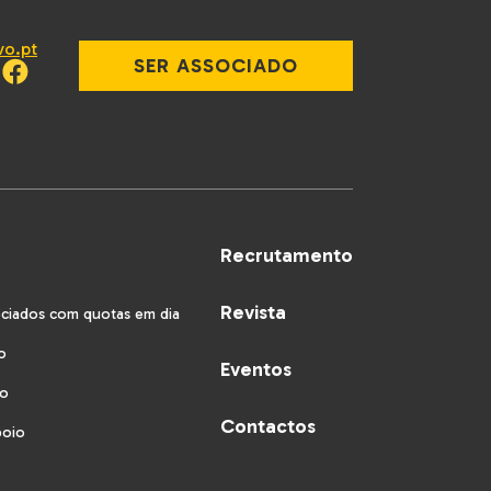
vo.pt
SER ASSOCIADO
Recrutamento
Revista
ociados com quotas em dia
o
Eventos
vo
Contactos
poio