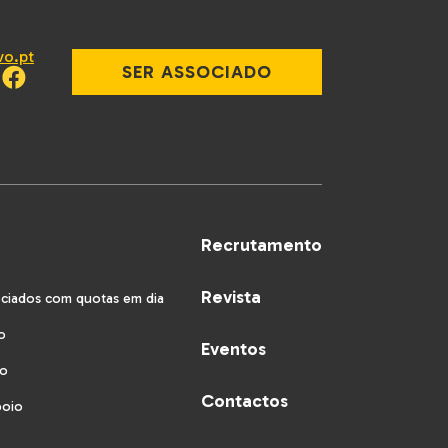
vo.pt
SER ASSOCIADO
Recrutamento
Revista
ociados com quotas em dia
o
Eventos
vo
Contactos
poio