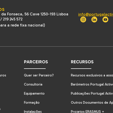
OS
 da Fonseca, 56 Cave 1250-193 Lisboa
info@portugalacti
//
219 245 572
ra a rede fixa nacional)
PARCEIROS
RECURSOS
uros
Quer ser Parceiro?
Recursos exclusivos a ass
Consultoria
Barómetros Portugal Activ
Equipamento
Publicações Portugal Acti
Formação
Outros Documentos de A
s
Instalações
Projetos ERASMUS +