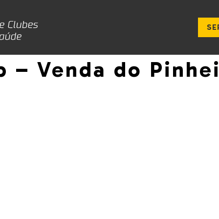
SE
b – Venda do Pinhe