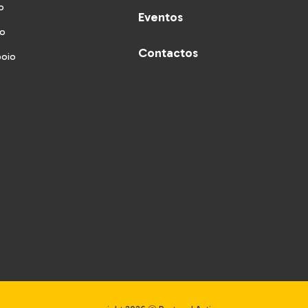
o
Eventos
vo
Contactos
poio