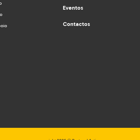
o
Eventos
vo
Contactos
poio