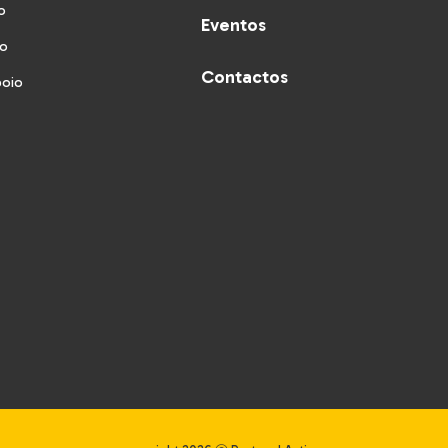
o
Eventos
vo
Contactos
poio