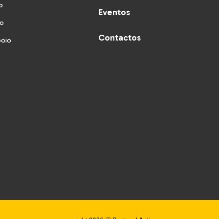
o
Eventos
vo
Contactos
poio