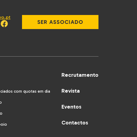
vo.pt
SER ASSOCIADO
Recrutamento
Revista
ociados com quotas em dia
o
Eventos
vo
Contactos
poio