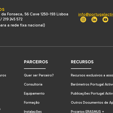
OS
 da Fonseca, 56 Cave 1250-193 Lisboa
info@portugalacti
//
219 245 572
ra a rede fixa nacional)
PARCEIROS
RECURSOS
uros
Quer ser Parceiro?
Recursos exclusivos a ass
Consultoria
Barómetros Portugal Activ
Equipamento
Publicações Portugal Acti
Formação
Outros Documentos de A
s
Instalações
Projetos ERASMUS +