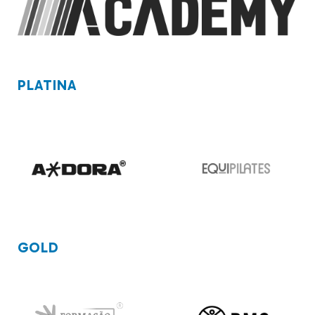
PLATINA
GOLD