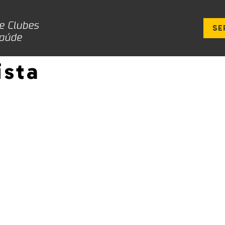
SE
ista