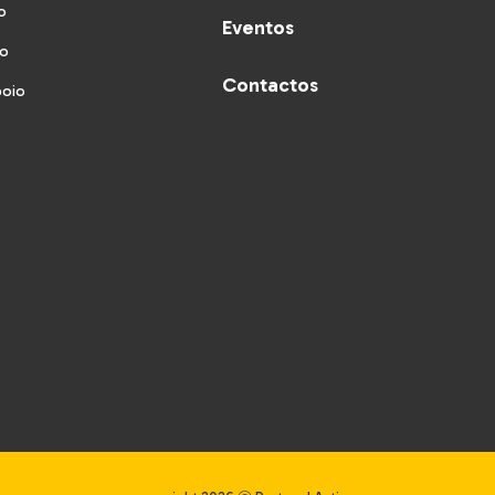
o
Eventos
vo
Contactos
poio