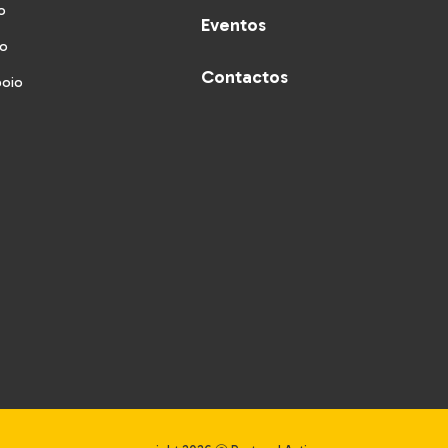
o
Eventos
vo
Contactos
poio