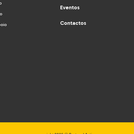
o
Eventos
vo
Contactos
poio