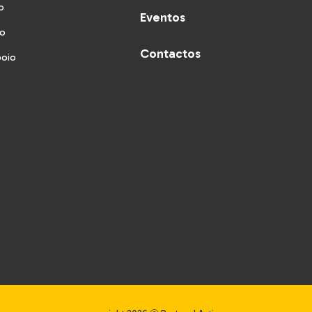
o
Eventos
vo
Contactos
poio