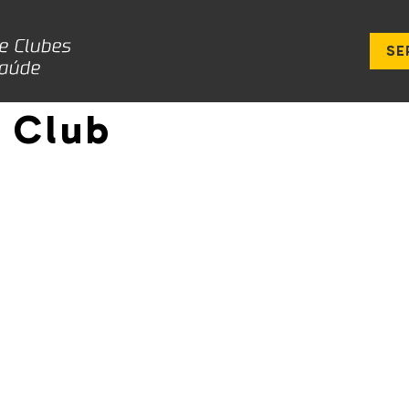
SE
 Club