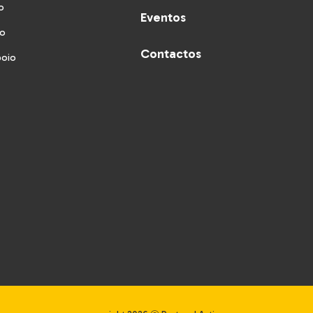
o
Eventos
vo
Contactos
poio