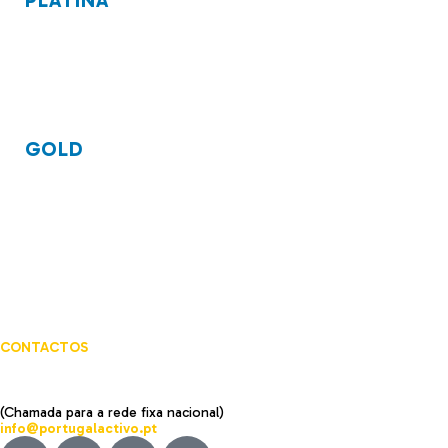
GOLD
CONTACTOS
Rua Rodrigo da Fonseca, 56 Cave 1250-193 Lisboa
219 242 607
//
219 245 572
(Chamada para a rede fixa nacional)
info@portugalactivo.pt