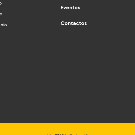
o
Eventos
vo
Contactos
poio