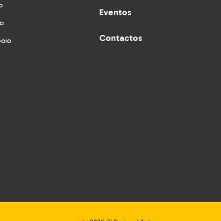
o
Eventos
vo
Contactos
poio