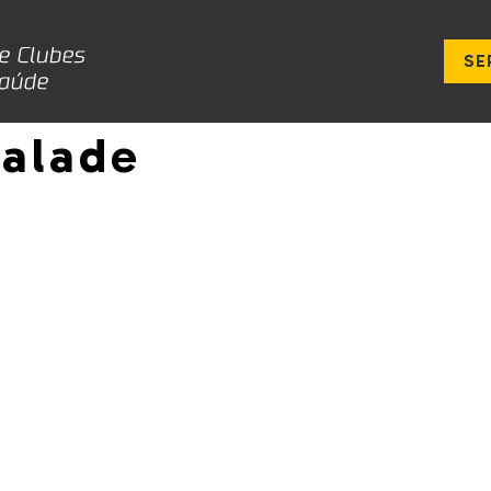
SE
valade