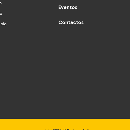
o
Eventos
vo
Contactos
poio