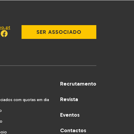
vo.pt
SER ASSOCIADO
Recrutamento
Revista
ociados com quotas em dia
o
Eventos
vo
Contactos
poio