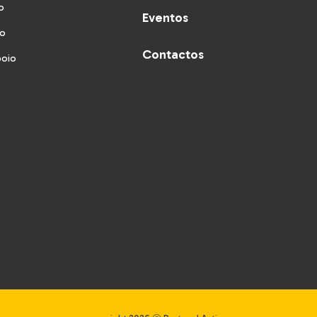
o
Eventos
vo
Contactos
poio