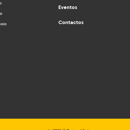
o
Eventos
vo
Contactos
poio