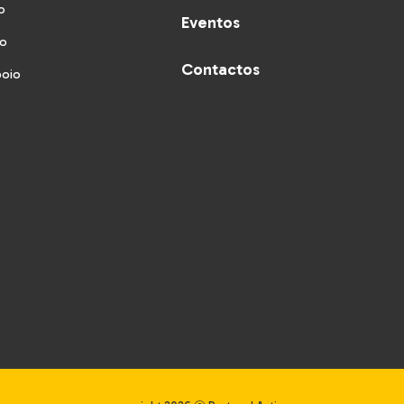
o
Eventos
vo
Contactos
poio