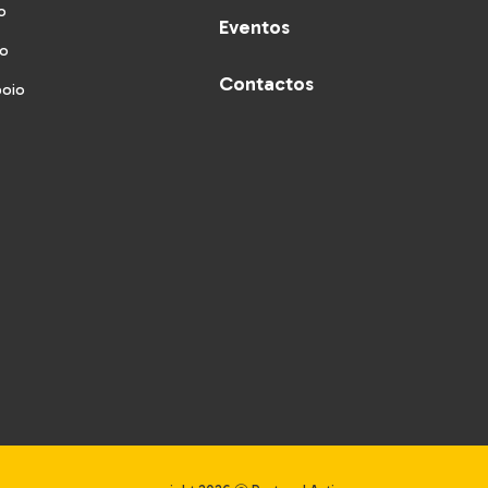
o
Eventos
vo
Contactos
poio