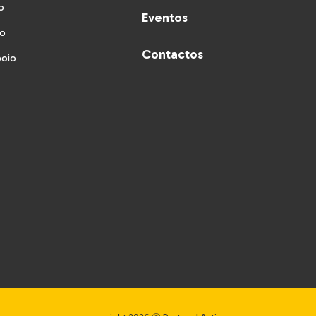
o
Eventos
vo
Contactos
poio