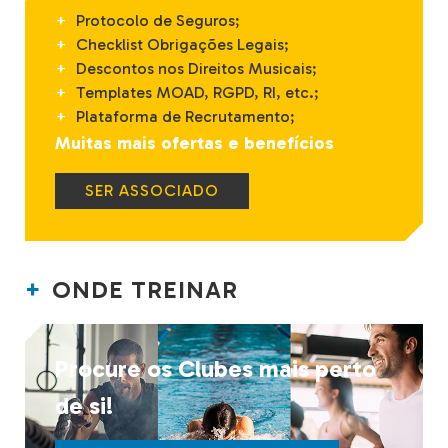
Protocolo de Seguros;
Checklist Obrigações Legais;
Descontos nos Direitos Musicais;
Templates MOAD, RGPD, RI, etc.;
Plataforma de Recrutamento;
Muitas mais ofertas e benefícios
SER ASSOCIADO
ONDE TREINAR
Procure os Clubes mais perto
de si!